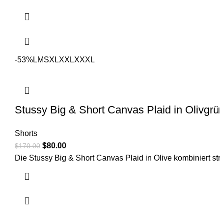
-53%
L
M
S
XL
XXL
XXXL
Stussy Big & Short Canvas Plaid in Olivgr
Shorts
Original
Current
$
80.00
$
170.00
price
price
Die Stussy Big & Short Canvas Plaid in Olive kombiniert s
was:
is:
$170.00.
$80.00.