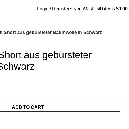
Login / Register
Search
Wishlist
0
items
$
0.00
h Short aus gebürsteter Baumwolle in Schwarz
hort aus gebürsteter
Schwarz
ADD TO CART