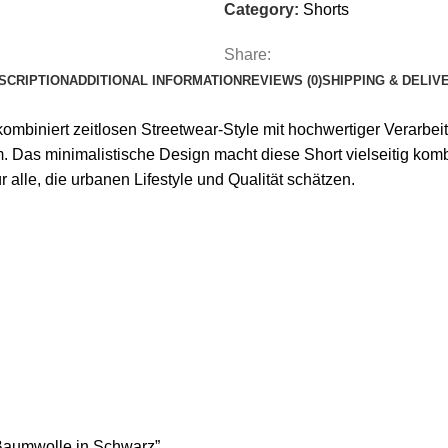
Category:
Shorts
Share:
SCRIPTION
ADDITIONAL INFORMATION
REVIEWS (0)
SHIPPING & DELIV
ombiniert zeitlosen Streetwear-Style mit hochwertiger Verarbeit
Das minimalistische Design macht diese Short vielseitig kombin
 alle, die urbanen Lifestyle und Qualität schätzen.
r Baumwolle in Schwarz”