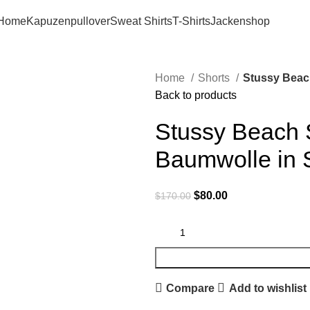
Home
Kapuzenpullover
Sweat Shirts
T-Shirts
Jacken
shop
Home
Shorts
Stussy Beac
Back to products
Stussy Beach S
Baumwolle in 
Original
Current
$
80.00
$
170.00
price
price
was:
is:
$170.00.
$80.00.
Compare
Add to wishlist