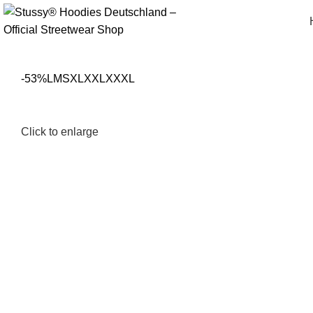
-53%
L
M
S
XL
XXL
XXXL
Click to enlarge