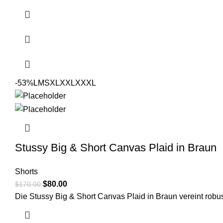
was:
is:
$170.00.
$80.00.
-53%
L
M
S
XL
XXL
XXXL
Stussy Big & Short Canvas Plaid in Braun
Shorts
Original
Current
$
80.00
$
170.00
price
price
Die Stussy Big & Short Canvas Plaid in Braun vereint robu
was:
is:
$170.00.
$80.00.