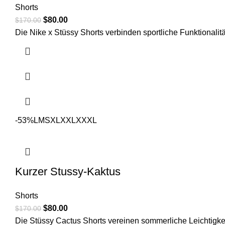
Shorts
Original
Current
$
80.00
$
170.00
price
price
Die Nike x Stüssy Shorts verbinden sportliche Funktionalit
was:
is:
$170.00.
$80.00.
-53%
L
M
S
XL
XXL
XXXL
Kurzer Stussy-Kaktus
Shorts
Original
Current
$
80.00
$
170.00
price
price
Die Stüssy Cactus Shorts vereinen sommerliche Leichtigkei