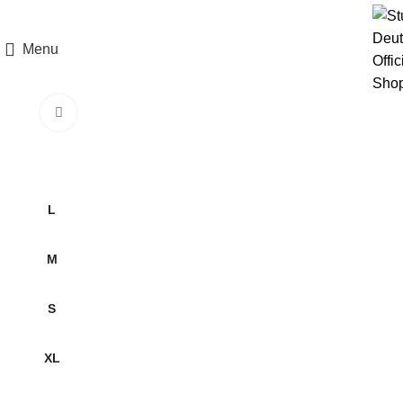
Menu
Click to enlarge
-52%
L
M
S
XL