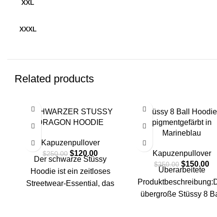
XXL
XXXL
Related products
-52%
SCHWARZER STUSSY
-40%
Stüssy 8 Ball Hoodie
DRAGON HOODIE
pigmentgefärbt in
Marineblau
L
L
Kapuzenpullover
Original
Current
$
120.00
Kapuzenpullover
$
250.00
Der schwarze Stüssy
M
M
price
price
Original
Cu
$
150.00
$
250.00
Überarbeitete
Hoodie ist ein zeitloses
was:
is:
price
pr
Produktbeschreibung:
Streetwear-Essential, das
S
S
$250.00.
$120.00.
was:
is:
übergroße Stüssy 8 Ba
Stil und Komfort vereint.
$250.00.
$1
Hoodie in Navy wird a
Hergestellt aus einer
XL
XL